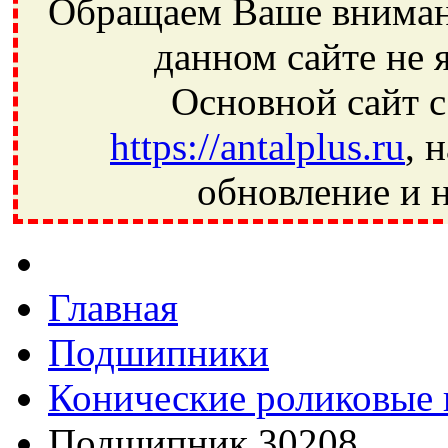
Обращаем Ваше внимани
данном сайте не 
Основной сайт с
https://antalplus.ru
, 
обновление и н
Фрязино, Антал+, плюс, Свердловский, Загорянский, Юбилей
Ивантеевка, подшипники, пневматика, метизы, техника, сваро
CRAFT, СПЗ-4, NECTECH, KG, LQY, DPI, BSN, SPZ, РФ, BMZ,
Главная
Подшипники
Конические роликовые
Подшипник 30208