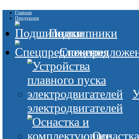
Главная
Продукция
Подшипники
Спецпредложе
У
электродвигателей
Оснастк