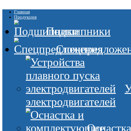
Главная
Продукция
Подшипники
Спецпредложе
У
электродвигателей
Оснастк