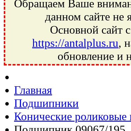
Обращаем Ваше внимани
данном сайте не 
Основной сайт с
https://antalplus.ru
, 
обновление и н
Фрязино, Антал+, плюс, Свердловский, Загорянский, Юбилей
Ивантеевка, подшипники, пневматика, метизы, техника, сваро
CRAFT, СПЗ-4, NECTECH, KG, LQY, DPI, BSN, SPZ, РФ, BMZ,
Главная
Подшипники
Конические роликовые
Подшипник 09067/195