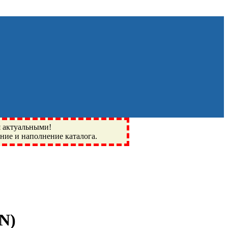
я актуальными!
ение и наполнение каталога.
Монино, Ивантеевка, подшипники, пневматика, метизы,
I, BSN, SPZ, РФ, BMZ, ХАРП, CX, РОЛТОМ, APZ, FBJ, KYK,
TN
)