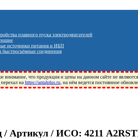
тройства плавного пуска электродвигателей
тующие
ые источники питания и ИБП
 быстросъёмные соединения
 внимание, что продукция и цены на данном сайте не являютс
 перехал на
https://antalplus.ru
, на нём ведется постоянное обновл
ый, Щелково, Москва, Пушкино, Королёв, Балашиха, Фряново, 
ПЗ, Neutral, WHX, ZWZ, CRAFT, СПЗ-4, NECTECH, KG, LQY, DP
д / Артикул / ИСО:
4211 A2RS