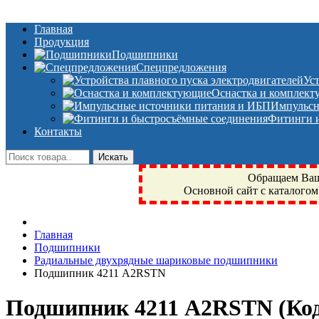
Главная
Продукция
Подшипники
Спецпредложения
Ус
Оснастка и комплек
Импульсн
Фитинги и
Контакты
Обращаем Ваше
Основной сайт с каталогом
Фрязино, Антал+, плюс, Свердловский, Загорянский, Юбилейн
Главная
техника, сварочные аппараты, NIS, NSK, JED, KPT, NXZ, Г
Подшипники
NTN, SKF, купить, заказать
Радиальные двухрядные шариковые подшипники
Подшипник 4211 A2RSTN
Подшипник 4211 A2RSTN
(Ко