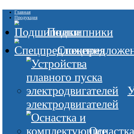
Главная
Продукция
Подшипники
Спецпредложе
У
электродвигателей
Оснастк