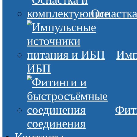
Оснастк
Имп
ИБП
Фит
соединения