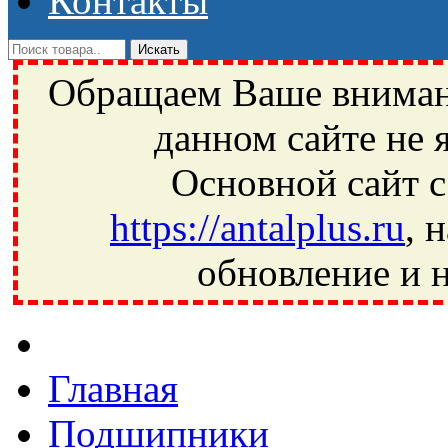
Контакты
Обращаем Ваше внимани
данном сайте не 
Основной сайт с
https://antalplus.ru
, 
обновление и н
Фрязино, Антал+, плюс, Свердловский, Загорянский, Юбилей
Ивантеевка, подшипники, пневматика, метизы, техника, сваро
CRAFT, СПЗ-4, NECTECH, KG, LQY, DPI, BSN, SPZ, РФ, BMZ,
Главная
Подшипники