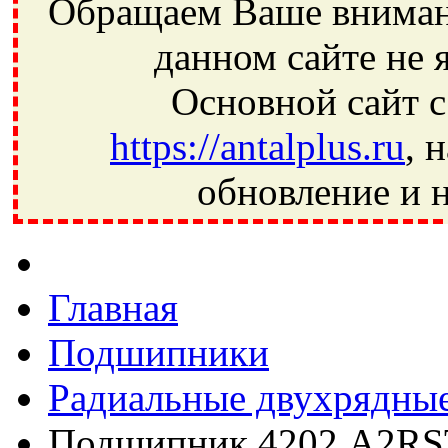
Обращаем Ваше внимани
данном сайте не 
Основной сайт с
https://antalplus.ru
, 
обновление и н
Фрязино, Антал+, плюс, Свердловский, Загорянский, Юбилей
Ивантеевка, подшипники, пневматика, метизы, техника, сваро
CRAFT, СПЗ-4, NECTECH, KG, LQY, DPI, BSN, SPZ, РФ, BMZ,
Главная
Подшипники
Радиальные двухрядны
Подшипник 4202 A2R