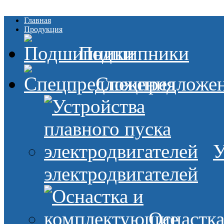
Главная
Продукция
Подшипники
Спецпредложе
У
электродвигателей
Оснастк