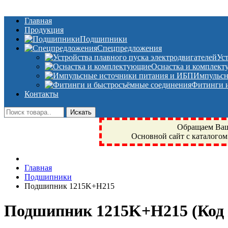
Главная
Продукция
Подшипники
Спецпредложения
Ус
Оснастка и комплек
Импульсн
Фитинги и
Контакты
Обращаем Ваше
Основной сайт с каталогом
Фрязино, Антал+, плюс, Свердловский, Загорянский, Юбилейн
Главная
техника, сварочные аппараты, NIS, NSK, JED, KPT, NXZ, Г
Подшипники
NTN, SKF, купить, заказать
Подшипник 1215K+H215
Подшипник 1215K+H215
(Код