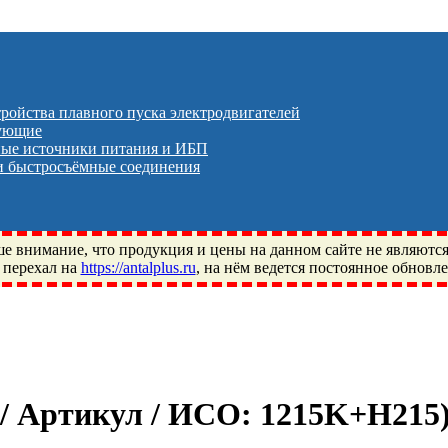
тройства плавного пуска электродвигателей
тующие
ые источники питания и ИБП
 быстросъёмные соединения
 внимание, что продукция и цены на данном сайте не являютс
 перехал на
https://antalplus.ru
, на нём ведется постоянное обновл
ый, Щелково, Москва, Пушкино, Королёв, Балашиха, Фряново, 
ПЗ, Neutral, WHX, ZWZ, CRAFT, СПЗ-4, NECTECH, KG, LQY, DP
 / Артикул / ИСО:
1215K+H215