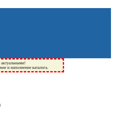
я актуальными!
ение и наполнение каталога.
Монино, Ивантеевка, подшипники, пневматика, метизы,
I, BSN, SPZ, РФ, BMZ, ХАРП, CX, РОЛТОМ, APZ, FBJ, KYK,
)