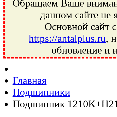
Обращаем Ваше внимани
данном сайте не 
Основной сайт с
https://antalplus.ru
, 
обновление и н
Фрязино, Антал+, плюс, Свердловский, Загорянский, Юбилей
Ивантеевка, подшипники, пневматика, метизы, техника, сваро
CRAFT, СПЗ-4, NECTECH, KG, LQY, DPI, BSN, SPZ, РФ, BMZ,
Главная
Подшипники
Подшипник 1210K+H2