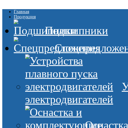
Главная
Продукция
Подшипники
Спецпредложе
У
электродвигателей
Оснастк