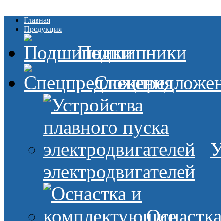
Главная
Продукция
Подшипники
Спецпредложе
У
электродвигателей
Оснастк