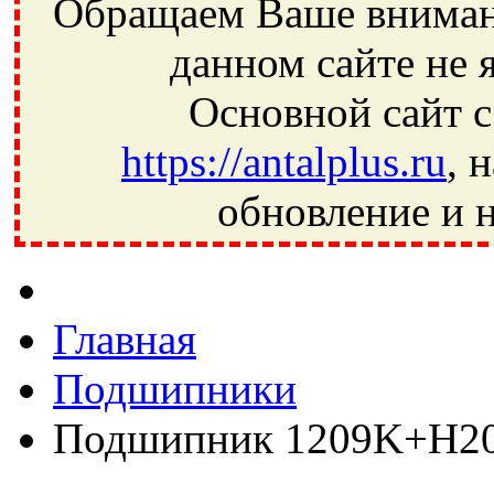
Обращаем Ваше внимани
данном сайте не 
Основной сайт с
https://antalplus.ru
, 
обновление и н
Фрязино, Антал+, плюс, Свердловский, Загорянский, Юбилей
Ивантеевка, подшипники, пневматика, метизы, техника, сваро
CRAFT, СПЗ-4, NECTECH, KG, LQY, DPI, BSN, SPZ, РФ, BMZ,
Главная
Подшипники
Подшипник 1209K+H2