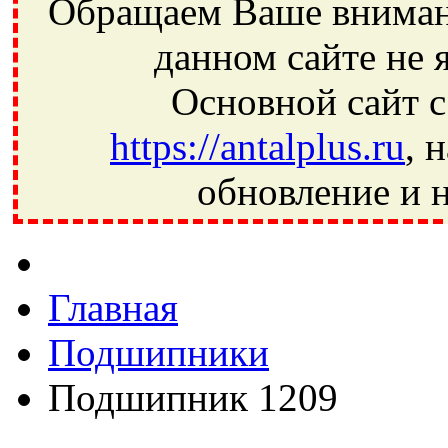
Обращаем Ваше внимани
данном сайте не 
Основной сайт с
https://antalplus.ru
, 
обновление и н
Фрязино, Антал+, плюс, Свердловский, Загорянский, Юбилей
Ивантеевка, подшипники, пневматика, метизы, техника, сваро
CRAFT, СПЗ-4, NECTECH, KG, LQY, DPI, BSN, SPZ, РФ, BMZ,
Главная
Подшипники
Подшипник 1209