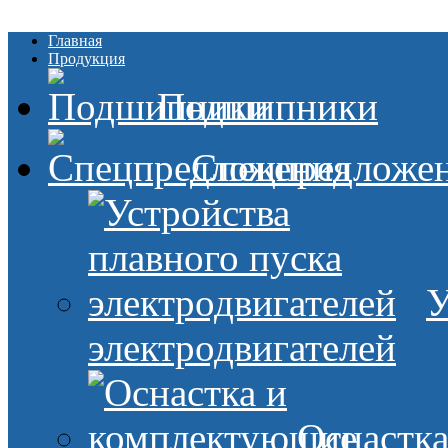
Главная
Продукция
Подшипники
Спецпредложе
У
электродвигателей
Оснастк