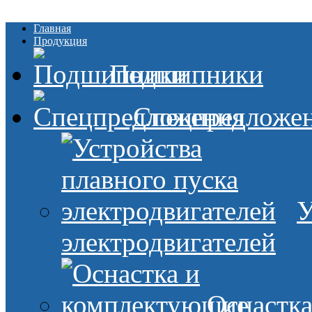
Главная
Продукция
Подшипники
Спецпредложе
У
электродвигателей
Оснастк