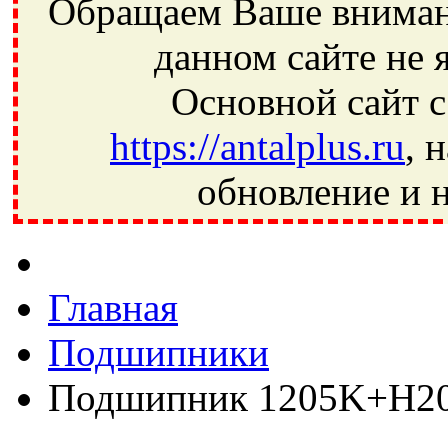
Обращаем Ваше внимани
данном сайте не 
Основной сайт с
https://antalplus.ru
, 
обновление и н
Фрязино, Антал+, плюс, Свердловский, Загорянский, Юбилей
Ивантеевка, подшипники, пневматика, метизы, техника, сваро
CRAFT, СПЗ-4, NECTECH, KG, LQY, DPI, BSN, SPZ, РФ, BMZ,
Главная
Подшипники
Подшипник 1205K+H2