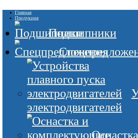
Главная
Продукция
Подшипники
Спецпредложе
У
электродвигателей
Оснастк