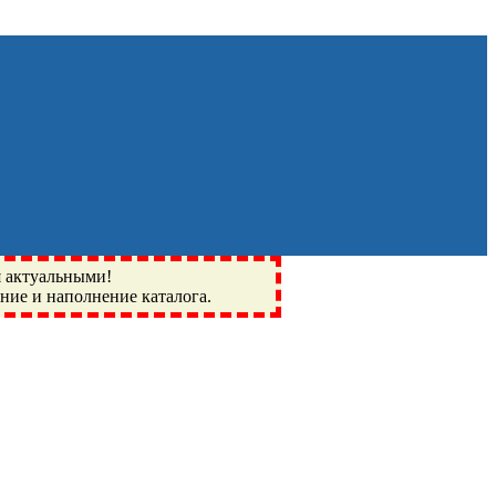
я актуальными!
ение и наполнение каталога.
Монино, Ивантеевка, подшипники, пневматика, метизы,
I, BSN, SPZ, РФ, BMZ, ХАРП, CX, РОЛТОМ, APZ, FBJ, KYK,