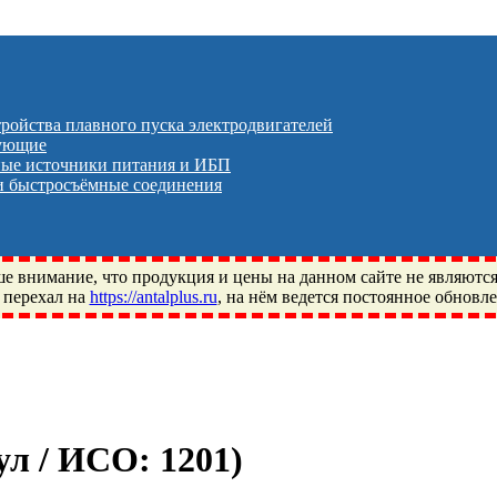
тройства плавного пуска электродвигателей
тующие
ые источники питания и ИБП
 быстросъёмные соединения
 внимание, что продукция и цены на данном сайте не являютс
 перехал на
https://antalplus.ru
, на нём ведется постоянное обновл
ый, Щелково, Москва, Пушкино, Королёв, Балашиха, Фряново, 
ПЗ, Neutral, WHX, ZWZ, CRAFT, СПЗ-4, NECTECH, KG, LQY, DP
кул / ИСО:
1201
)