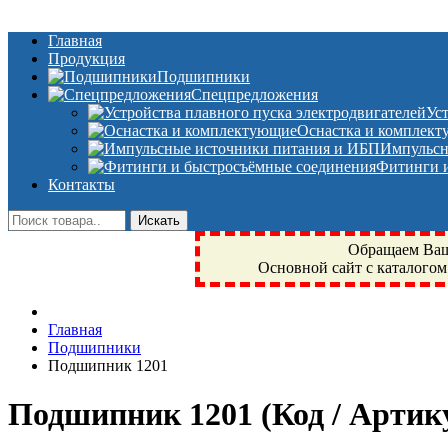
Главная
Продукция
Подшипники
Спецпредложения
Ус
Оснастка и комплек
Импульсн
Фитинги и
Контакты
Обращаем Ваше
Основной сайт с каталогом
Фрязино, Антал+, плюс, Свердловский, Загорянский, Юбилейн
Главная
техника, сварочные аппараты, NIS, NSK, JED, KPT, NXZ, Г
Подшипники
NTN, SKF, купить, заказать
Подшипник 1201
Подшипник 1201
(Код / Арти