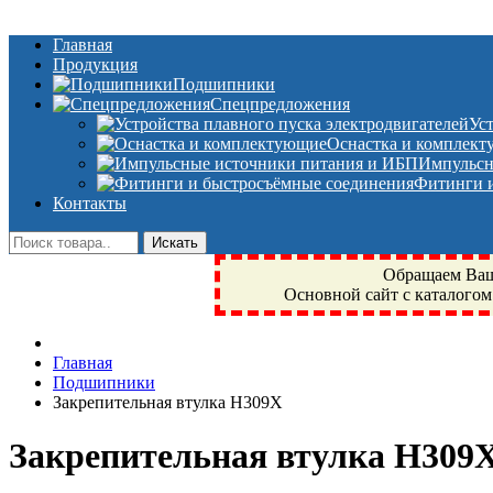
Главная
Продукция
Подшипники
Спецпредложения
Ус
Оснастка и комплек
Импульсн
Фитинги и
Контакты
Обращаем Ваше
Основной сайт с каталогом
Фрязино, Антал+, плюс, Свердловский, Загорянский, Юбилейн
Главная
техника, сварочные аппараты, NIS, NSK, JED, KPT, NXZ, Г
Подшипники
NTN, SKF, купить, заказать
Закрепительная втулка H309X
Закрепительная втулка H309