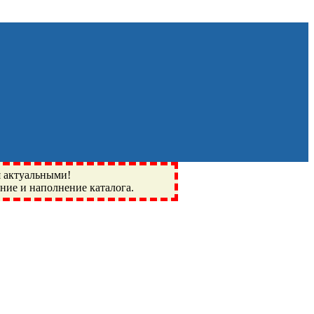
я актуальными!
ение и наполнение каталога.
Монино, Ивантеевка, подшипники, пневматика, метизы,
I, BSN, SPZ, РФ, BMZ, ХАРП, CX, РОЛТОМ, APZ, FBJ, KYK,