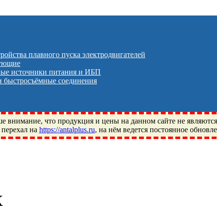
тройства плавного пуска электродвигателей
тующие
ые источники питания и ИБП
 быстросъёмные соединения
 внимание, что продукция и цены на данном сайте не являютс
 перехал на
https://antalplus.ru
, на нём ведется постоянное обновл
ый, Щелково, Москва, Пушкино, Королёв, Балашиха, Фряново, 
ПЗ, Neutral, WHX, ZWZ, CRAFT, СПЗ-4, NECTECH, KG, LQY, DP
X