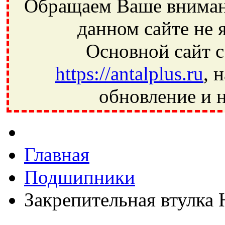
Обращаем Ваше внимани
данном сайте не 
Основной сайт с
https://antalplus.ru
, 
обновление и н
Фрязино, Антал+, плюс, Свердловский, Загорянский, Юбилей
Ивантеевка, подшипники, пневматика, метизы, техника, сваро
CRAFT, СПЗ-4, NECTECH, KG, LQY, DPI, BSN, SPZ, РФ, BMZ,
Главная
Подшипники
Закрепительная втулка