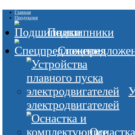
Главная
Продукция
Подшипники
Спецпредложе
У
электродвигателей
Оснастк