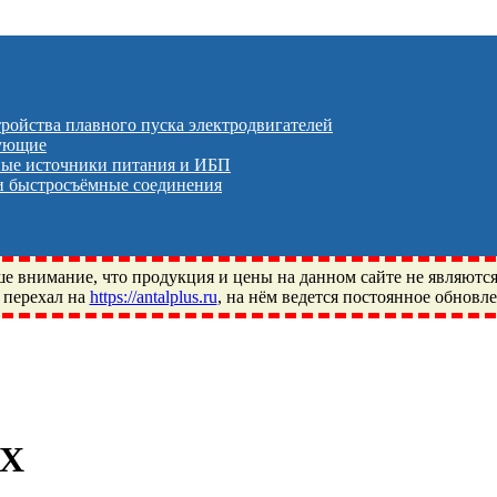
тройства плавного пуска электродвигателей
тующие
ые источники питания и ИБП
 быстросъёмные соединения
 внимание, что продукция и цены на данном сайте не являютс
 перехал на
https://antalplus.ru
, на нём ведется постоянное обновл
ый, Щелково, Москва, Пушкино, Королёв, Балашиха, Фряново, 
ПЗ, Neutral, WHX, ZWZ, CRAFT, СПЗ-4, NECTECH, KG, LQY, DP
2X