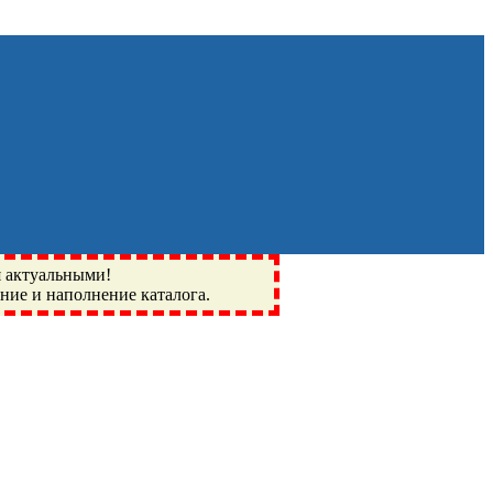
я актуальными!
ение и наполнение каталога.
Монино, Ивантеевка, подшипники, пневматика, метизы,
I, BSN, SPZ, РФ, BMZ, ХАРП, CX, РОЛТОМ, APZ, FBJ, KYK,