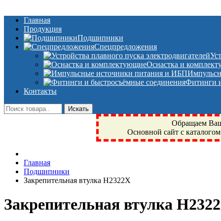
Главная
Продукция
Подшипники
Спецпредложения
Ус
Оснастка и комплек
Импульсн
Фитинги и
Контакты
Обращаем Ваше
Основной сайт с каталогом
Фрязино, Антал+, плюс, Свердловский, Загорянский, Юбилейн
Главная
техника, сварочные аппараты, NIS, NSK, JED, KPT, NXZ, Г
Подшипники
NTN, SKF, купить, заказать
Закрепительная втулка H2322X
Закрепительная втулка H232