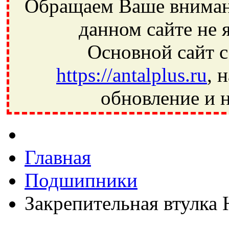
Обращаем Ваше внимани
данном сайте не 
Основной сайт с
https://antalplus.ru
, 
обновление и н
Фрязино, Антал+, плюс, Свердловский, Загорянский, Юбилей
Ивантеевка, подшипники, пневматика, метизы, техника, сваро
CRAFT, СПЗ-4, NECTECH, KG, LQY, DPI, BSN, SPZ, РФ, BMZ,
Главная
Подшипники
Закрепительная втулка