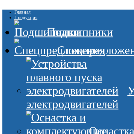
Главная
Продукция
Подшипники
Спецпредложе
У
электродвигателей
Оснастк