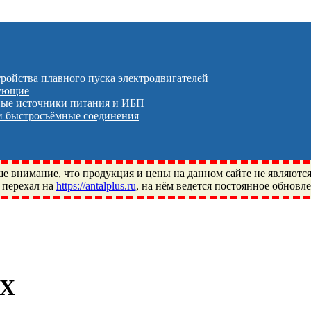
тройства плавного пуска электродвигателей
тующие
ые источники питания и ИБП
 быстросъёмные соединения
 внимание, что продукция и цены на данном сайте не являютс
 перехал на
https://antalplus.ru
, на нём ведется постоянное обновл
ый, Щелково, Москва, Пушкино, Королёв, Балашиха, Фряново, 
ПЗ, Neutral, WHX, ZWZ, CRAFT, СПЗ-4, NECTECH, KG, LQY, DP
2X