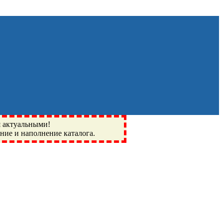
я актуальными!
ение и наполнение каталога.
Монино, Ивантеевка, подшипники, пневматика, метизы,
I, BSN, SPZ, РФ, BMZ, ХАРП, CX, РОЛТОМ, APZ, FBJ, KYK,