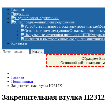
Главная
Продукция
Подшипники
Спецпредложения
Ус
Оснастка и комплек
Импульсн
Фитинги и
Контакты
Обращаем Ваше
Основной сайт с каталогом
Фрязино, Антал+, плюс, Свердловский, Загорянский, Юбилейн
Главная
техника, сварочные аппараты, NIS, NSK, JED, KPT, NXZ, Г
Подшипники
NTN, SKF, купить, заказать
Закрепительная втулка H2312X
Закрепительная втулка H231