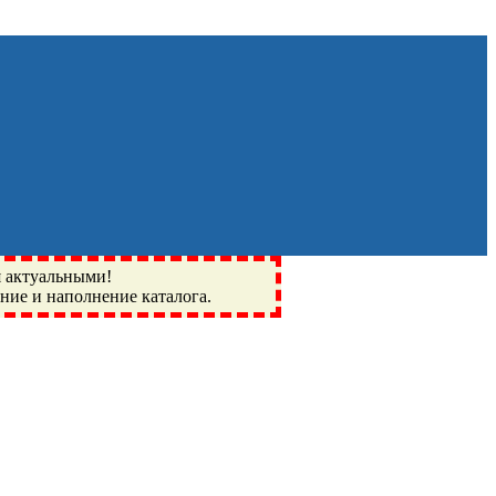
я актуальными!
ение и наполнение каталога.
Монино, Ивантеевка, подшипники, пневматика, метизы,
I, BSN, SPZ, РФ, BMZ, ХАРП, CX, РОЛТОМ, APZ, FBJ, KYK,