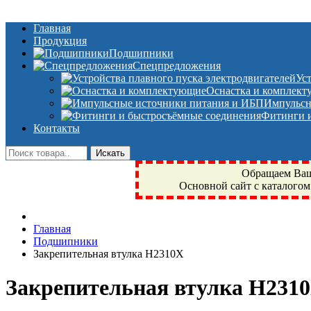
Главная
Продукция
Подшипники
Спецпредложения
Ус
Оснастка и комплек
Импульсн
Фитинги и
Контакты
Обращаем Ваше
Основной сайт с каталогом
Фрязино, Антал+, плюс, Свердловский, Загорянский, Юбилейн
Главная
техника, сварочные аппараты, NIS, NSK, JED, KPT, NXZ, Г
Подшипники
NTN, SKF, купить, заказать
Закрепительная втулка H2310X
Закрепительная втулка H231