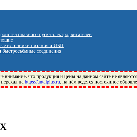
тройства плавного пуска электродвигателей
тующие
ые источники питания и ИБП
 быстросъёмные соединения
 внимание, что продукция и цены на данном сайте не являютс
 перехал на
https://antalplus.ru
, на нём ведется постоянное обновл
ый, Щелково, Москва, Пушкино, Королёв, Балашиха, Фряново, 
ПЗ, Neutral, WHX, ZWZ, CRAFT, СПЗ-4, NECTECH, KG, LQY, DP
0X