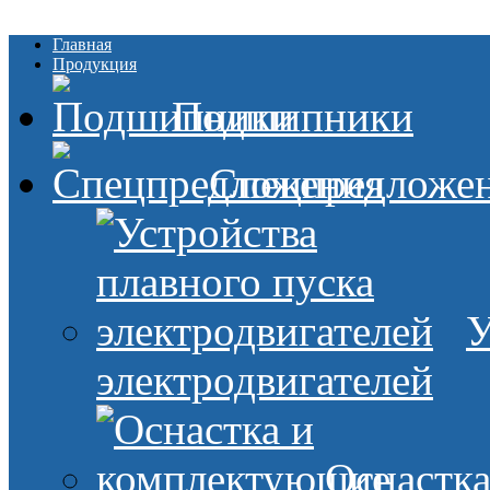
Главная
Продукция
Подшипники
Спецпредложе
У
электродвигателей
Оснастк