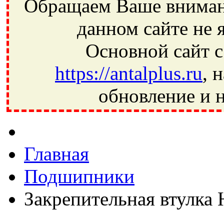
Обращаем Ваше внимани
данном сайте не 
Основной сайт с
https://antalplus.ru
, 
обновление и н
Фрязино, Антал+, плюс, Свердловский, Загорянский, Юбилей
Ивантеевка, подшипники, пневматика, метизы, техника, сваро
CRAFT, СПЗ-4, NECTECH, KG, LQY, DPI, BSN, SPZ, РФ, BMZ,
Главная
Подшипники
Закрепительная втулка