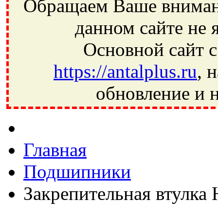
Обращаем Ваше внимани
данном сайте не 
Основной сайт с
https://antalplus.ru
, 
обновление и н
Фрязино, Антал+, плюс, Свердловский, Загорянский, Юбилей
Ивантеевка, подшипники, пневматика, метизы, техника, сваро
CRAFT, СПЗ-4, NECTECH, KG, LQY, DPI, BSN, SPZ, РФ, BMZ,
Главная
Подшипники
Закрепительная втулка