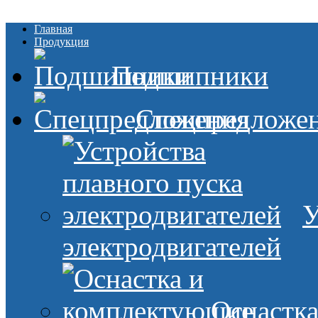
Главная
Продукция
Подшипники
Спецпредложе
У
электродвигателей
Оснастк