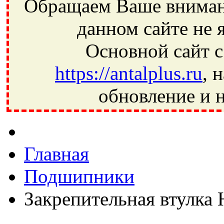
Обращаем Ваше внимани
данном сайте не 
Основной сайт с
https://antalplus.ru
, 
обновление и н
Фрязино, Антал+, плюс, Свердловский, Загорянский, Юбилей
Ивантеевка, подшипники, пневматика, метизы, техника, сваро
CRAFT, СПЗ-4, NECTECH, KG, LQY, DPI, BSN, SPZ, РФ, BMZ,
Главная
Подшипники
Закрепительная втулка