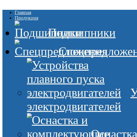
Главная
Продукция
Подшипники
Спецпредложе
У
электродвигателей
Оснастк