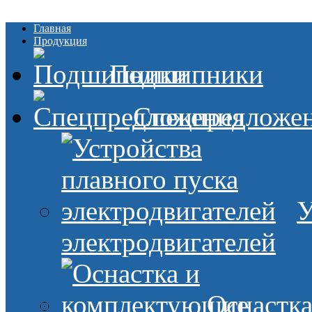
Главная
Продукция
Подшипники
Спецпредложе
У
электродвигателей
Оснастк