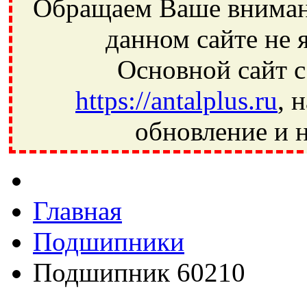
Обращаем Ваше внимани
данном сайте не 
Основной сайт с
https://antalplus.ru
, 
обновление и н
Фрязино, Антал+, плюс, Свердловский, Загорянский, Юбилей
Ивантеевка, подшипники, пневматика, метизы, техника, сваро
CRAFT, СПЗ-4, NECTECH, KG, LQY, DPI, BSN, SPZ, РФ, BMZ,
Главная
Подшипники
Подшипник 60210