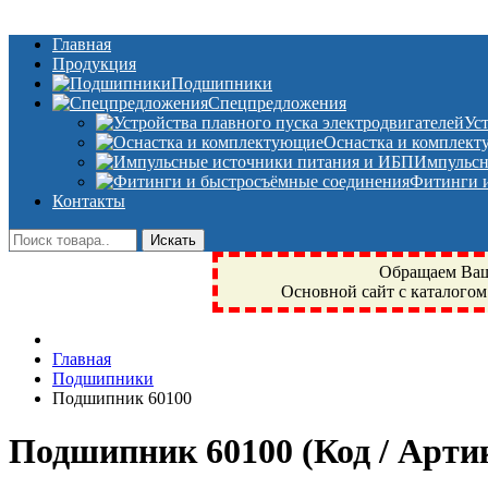
Главная
Продукция
Подшипники
Спецпредложения
Ус
Оснастка и комплек
Импульсн
Фитинги и
Контакты
Обращаем Ваше
Основной сайт с каталогом
Фрязино, Антал+, плюс, Свердловский, Загорянский, Юбилейн
Главная
техника, сварочные аппараты, NIS, NSK, JED, KPT, NXZ, Г
Подшипники
NTN, SKF, купить, заказать
Подшипник 60100
Подшипник 60100
(Код / Арт