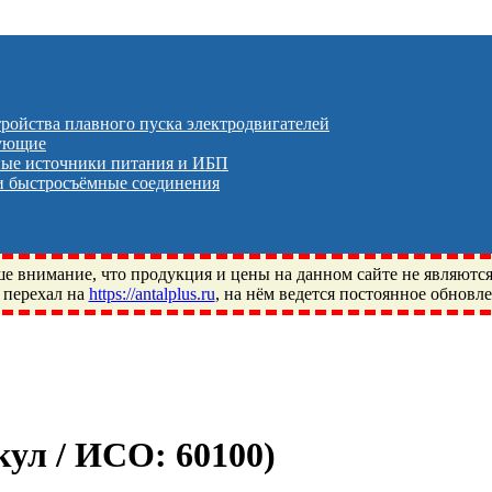
тройства плавного пуска электродвигателей
тующие
ые источники питания и ИБП
 быстросъёмные соединения
 внимание, что продукция и цены на данном сайте не являютс
 перехал на
https://antalplus.ru
, на нём ведется постоянное обновл
ый, Щелково, Москва, Пушкино, Королёв, Балашиха, Фряново, 
ПЗ, Neutral, WHX, ZWZ, CRAFT, СПЗ-4, NECTECH, KG, LQY, DP
икул / ИСО:
60100
)