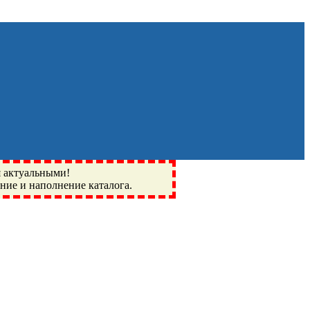
я актуальными!
ение и наполнение каталога.
Монино, Ивантеевка, подшипники, пневматика, метизы,
I, BSN, SPZ, РФ, BMZ, ХАРП, CX, РОЛТОМ, APZ, FBJ, KYK,