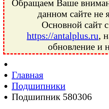
Обращаем Ваше внимани
данном сайте не 
Основной сайт с
https://antalplus.ru
, 
обновление и н
Фрязино, Антал+, плюс, Свердловский, Загорянский, Юбилей
Ивантеевка, подшипники, пневматика, метизы, техника, сваро
CRAFT, СПЗ-4, NECTECH, KG, LQY, DPI, BSN, SPZ, РФ, BMZ,
Главная
Подшипники
Подшипник 580306