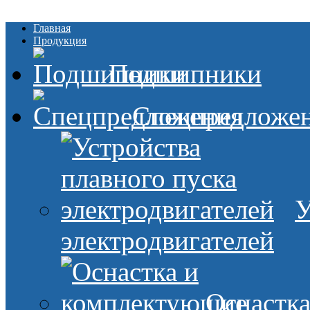
Главная
Продукция
Подшипники
Спецпредложе
У
электродвигателей
Оснастк