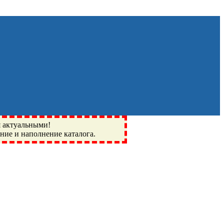
я актуальными!
ение и наполнение каталога.
Монино, Ивантеевка, подшипники, пневматика, метизы,
I, BSN, SPZ, РФ, BMZ, ХАРП, CX, РОЛТОМ, APZ, FBJ, KYK,