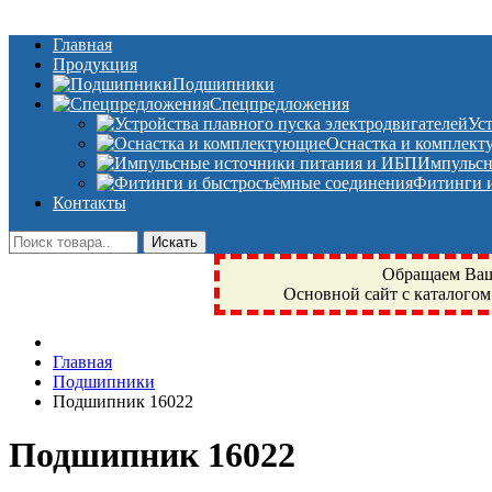
Главная
Продукция
Подшипники
Спецпредложения
Ус
Оснастка и комплек
Импульсн
Фитинги и
Контакты
Обращаем Ваше
Основной сайт с каталогом
Фрязино, Антал+, плюс, Свердловский, Загорянский, Юбилейн
Главная
техника, сварочные аппараты, NIS, NSK, JED, KPT, NXZ, Г
Подшипники
NTN, SKF, купить, заказать
Подшипник 16022
Подшипник 16022