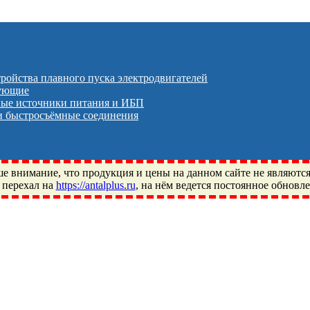
тройства плавного пуска электродвигателей
тующие
ые источники питания и ИБП
 быстросъёмные соединения
 внимание, что продукция и цены на данном сайте не являютс
 перехал на
https://antalplus.ru
, на нём ведется постоянное обновл
ый, Щелково, Москва, Пушкино, Королёв, Балашиха, Фряново, 
ПЗ, Neutral, WHX, ZWZ, CRAFT, СПЗ-4, NECTECH, KG, LQY, DP