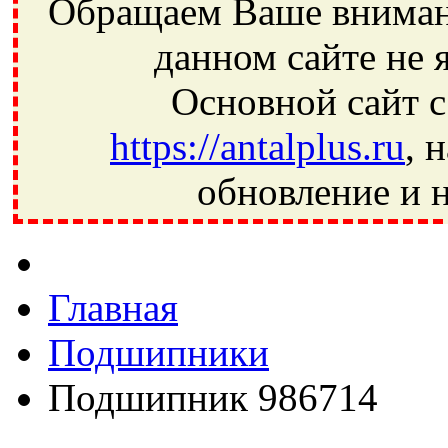
Обращаем Ваше внимани
данном сайте не 
Основной сайт с
https://antalplus.ru
, 
обновление и н
Фрязино, Антал+, плюс, Свердловский, Загорянский, Юбилей
Ивантеевка, подшипники, пневматика, метизы, техника, сваро
CRAFT, СПЗ-4, NECTECH, KG, LQY, DPI, BSN, SPZ, РФ, BMZ,
Главная
Подшипники
Подшипник 986714