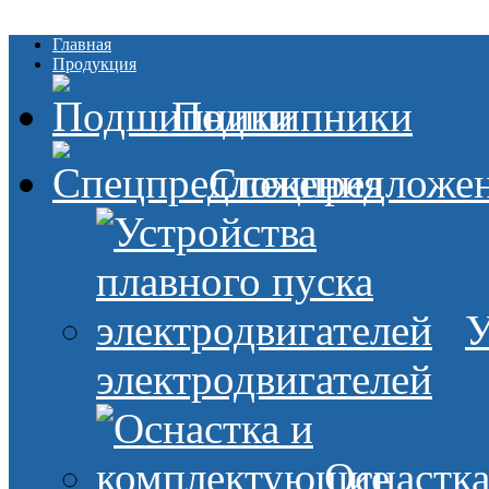
Главная
Продукция
Подшипники
Спецпредложе
У
электродвигателей
Оснастк