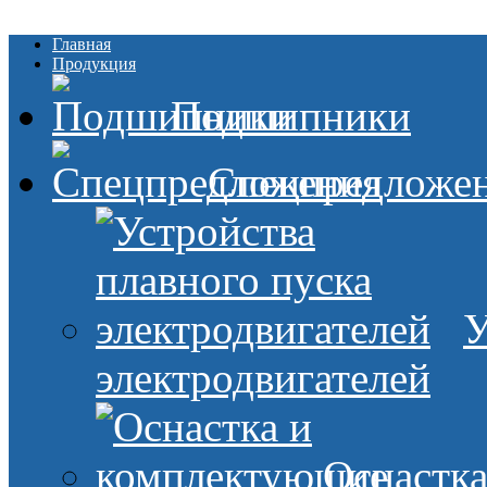
Главная
Продукция
Подшипники
Спецпредложе
У
электродвигателей
Оснастк