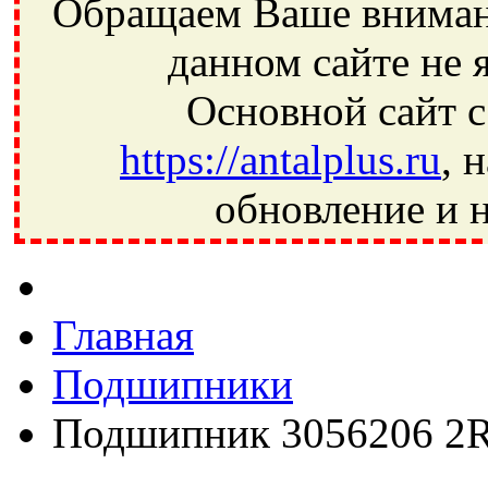
Обращаем Ваше внимани
данном сайте не 
Основной сайт с
https://antalplus.ru
, 
обновление и н
Фрязино, Антал+, плюс, Свердловский, Загорянский, Юбилей
Ивантеевка, подшипники, пневматика, метизы, техника, сваро
CRAFT, СПЗ-4, NECTECH, KG, LQY, DPI, BSN, SPZ, РФ, BMZ,
Главная
Подшипники
Подшипник 3056206 2