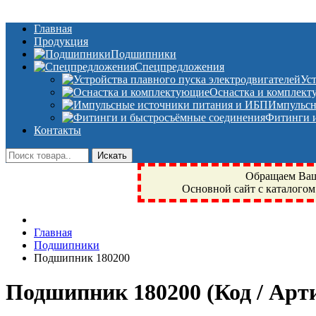
Главная
Продукция
Подшипники
Спецпредложения
Ус
Оснастка и комплек
Импульсн
Фитинги и
Контакты
Обращаем Ваше
Основной сайт с каталогом
Фрязино, Антал+, плюс, Свердловский, Загорянский, Юбилейн
Главная
техника, сварочные аппараты, NIS, NSK, JED, KPT, NXZ, Г
Подшипники
NTN, SKF, купить, заказать
Подшипник 180200
Подшипник 180200
(Код / Ар