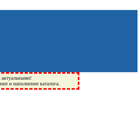
я актуальными!
ение и наполнение каталога.
Монино, Ивантеевка, подшипники, пневматика, метизы,
I, BSN, SPZ, РФ, BMZ, ХАРП, CX, РОЛТОМ, APZ, FBJ, KYK,