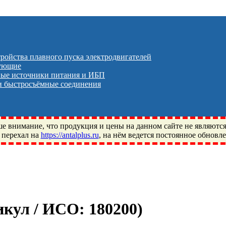
тройства плавного пуска электродвигателей
тующие
ые источники питания и ИБП
 быстросъёмные соединения
 внимание, что продукция и цены на данном сайте не являютс
 перехал на
https://antalplus.ru
, на нём ведется постоянное обновл
ый, Щелково, Москва, Пушкино, Королёв, Балашиха, Фряново, 
ПЗ, Neutral, WHX, ZWZ, CRAFT, СПЗ-4, NECTECH, KG, LQY, DP
тикул / ИСО:
180200
)