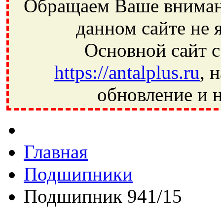
Обращаем Ваше внимани
данном сайте не 
Основной сайт с
https://antalplus.ru
, 
обновление и н
Фрязино, Антал+, плюс, Свердловский, Загорянский, Юбилей
Ивантеевка, подшипники, пневматика, метизы, техника, сваро
CRAFT, СПЗ-4, NECTECH, KG, LQY, DPI, BSN, SPZ, РФ, BMZ,
Главная
Подшипники
Подшипник 941/15