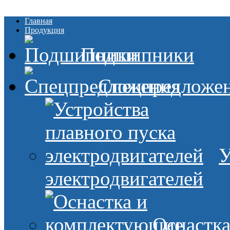
Главная
Продукция
Подшипники
Спецпредложе
У
электродвигателей
Оснастк