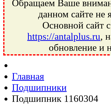
Обращаем Ваше внимани
данном сайте не 
Основной сайт с
https://antalplus.ru
, 
обновление и н
Фрязино, Антал+, плюс, Свердловский, Загорянский, Юбилей
Ивантеевка, подшипники, пневматика, метизы, техника, сваро
CRAFT, СПЗ-4, NECTECH, KG, LQY, DPI, BSN, SPZ, РФ, BMZ,
Главная
Подшипники
Подшипник 1160304