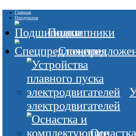
Главная
Продукция
Подшипники
Спецпредложе
У
электродвигателей
Оснастк