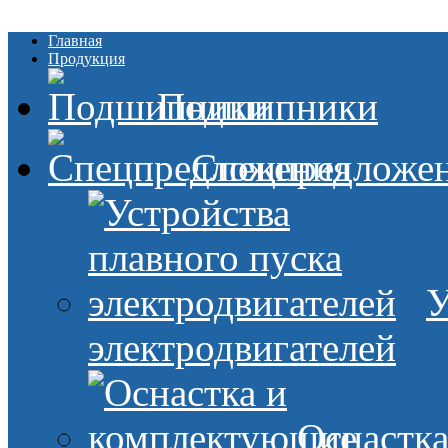
Главная
Продукция
Подшипники
Спецпредложе
У
электродвигателей
Оснастк