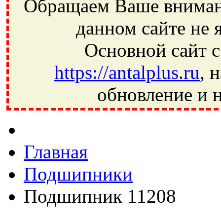
Обращаем Ваше внимани
данном сайте не 
Основной сайт с
https://antalplus.ru
, 
обновление и н
Фрязино, Антал+, плюс, Свердловский, Загорянский, Юбилей
Ивантеевка, подшипники, пневматика, метизы, техника, сваро
CRAFT, СПЗ-4, NECTECH, KG, LQY, DPI, BSN, SPZ, РФ, BMZ,
Главная
Подшипники
Подшипник 11208