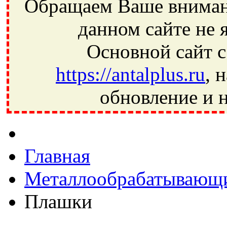
Обращаем Ваше внимани
данном сайте не 
Основной сайт с
https://antalplus.ru
, 
обновление и н
Фрязино, Антал+, плюс, Свердловский, Загорянский, Юбилей
Ивантеевка, подшипники, пневматика, метизы, техника, сваро
CRAFT, СПЗ-4, NECTECH, KG, LQY, DPI, BSN, SPZ, РФ, BMZ,
Главная
Металлообрабатывающи
Плашки