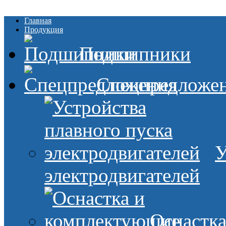
Главная
Продукция
Подшипники
Спецпредложе
У
электродвигателей
Оснастк