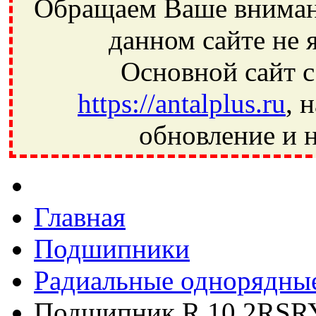
Обращаем Ваше внимани
данном сайте не 
Основной сайт с
https://antalplus.ru
, 
обновление и н
Фрязино, Антал+, плюс, Свердловский, Загорянский, Юбилей
Ивантеевка, подшипники, пневматика, метизы, техника, сваро
CRAFT, СПЗ-4, NECTECH, KG, LQY, DPI, BSN, SPZ, РФ, BMZ,
Главная
Подшипники
Радиальные однорядны
Подшипник R 10 2RSR