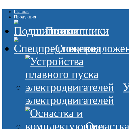
Главная
Продукция
Подшипники
Спецпредложе
У
электродвигателей
Оснастк