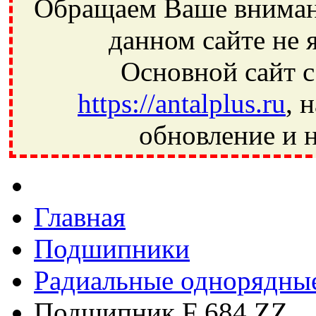
Обращаем Ваше внимани
данном сайте не 
Основной сайт с
https://antalplus.ru
, 
обновление и н
Фрязино, Антал+, плюс, Свердловский, Загорянский, Юбилей
Ивантеевка, подшипники, пневматика, метизы, техника, сваро
CRAFT, СПЗ-4, NECTECH, KG, LQY, DPI, BSN, SPZ, РФ, BMZ,
Главная
Подшипники
Радиальные однорядны
Подшипник F 684 ZZ