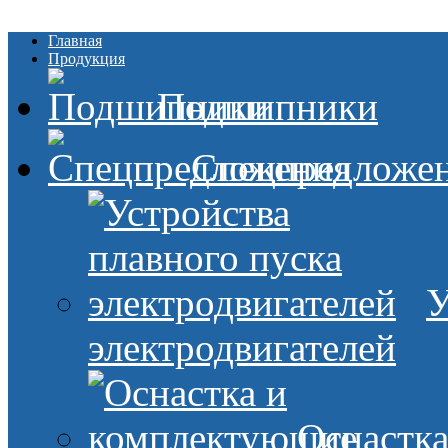
Главная
Продукция
Подшипники
Спецпредложе
У
электродвигателей
Оснастк