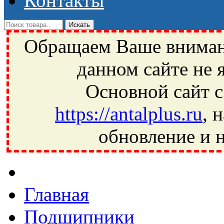
Контакты
Обращаем Ваше внимани
данном сайте не 
Основной сайт с
https://antalplus.ru
, 
обновление и н
Фрязино, Антал+, плюс, Свердловский, Загорянский, Юбилей
Ивантеевка, подшипники, пневматика, метизы, техника, сваро
CRAFT, СПЗ-4, NECTECH, KG, LQY, DPI, BSN, SPZ, РФ, BMZ,
Главная
Подшипники