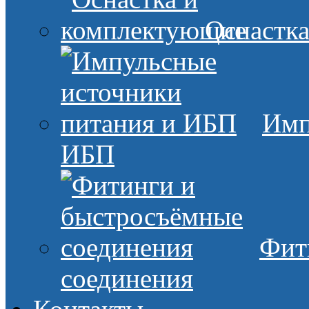
Оснастк
Имп
ИБП
Фит
соединения