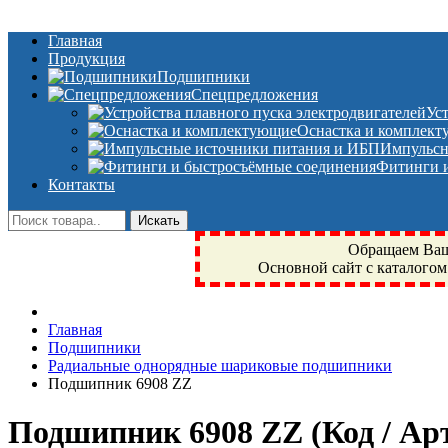
Главная
Продукция
Подшипники
Спецпредложения
Ус
Оснастка и комплек
Импульсн
Фитинги и
Контакты
Обращаем Ваше
Основной сайт с каталогом
Фрязино, Антал+, плюс, Свердловский, Загорянский, Юбилейн
Главная
техника, сварочные аппараты, NIS, NSK, JED, KPT, NXZ, Г
Подшипники
NTN, SKF, купить, заказать
Радиальные однорядные шариковые подшипники
Подшипник 6908 ZZ
Подшипник 6908 ZZ
(Код / А