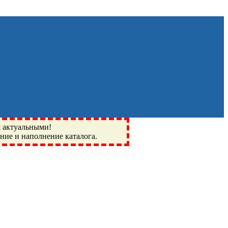
я актуальными!
ение и наполнение каталога.
Монино, Ивантеевка, подшипники, пневматика, метизы,
I, BSN, SPZ, РФ, BMZ, ХАРП, CX, РОЛТОМ, APZ, FBJ, KYK,