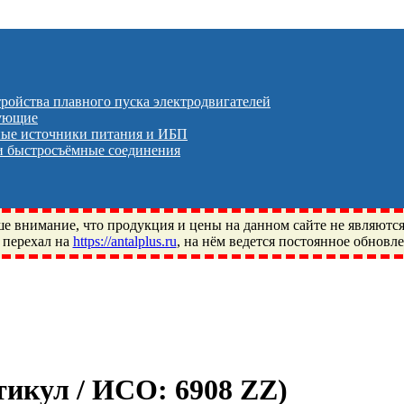
тройства плавного пуска электродвигателей
тующие
ые источники питания и ИБП
 быстросъёмные соединения
 внимание, что продукция и цены на данном сайте не являютс
 перехал на
https://antalplus.ru
, на нём ведется постоянное обновл
ый, Щелково, Москва, Пушкино, Королёв, Балашиха, Фряново, 
ПЗ, Neutral, WHX, ZWZ, CRAFT, СПЗ-4, NECTECH, KG, LQY, DP
ртикул / ИСО:
6908 ZZ
)