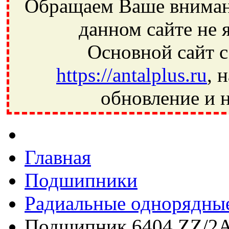
Обращаем Ваше внимани
данном сайте не 
Основной сайт с
https://antalplus.ru
, 
обновление и н
Фрязино, Антал+, плюс, Свердловский, Загорянский, Юбилей
Ивантеевка, подшипники, пневматика, метизы, техника, сваро
CRAFT, СПЗ-4, NECTECH, KG, LQY, DPI, BSN, SPZ, РФ, BMZ,
Главная
Подшипники
Радиальные однорядны
Подшипник 6404 ZZ/2