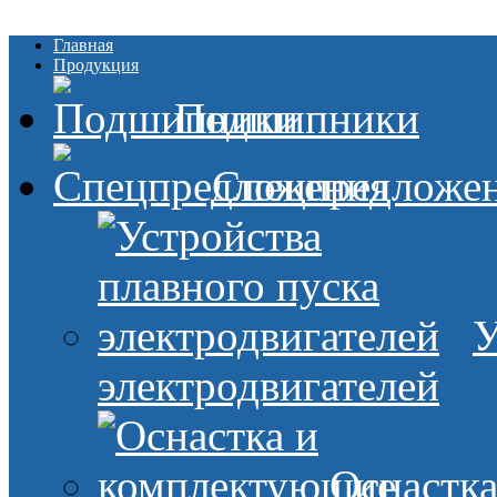
Главная
Продукция
Подшипники
Спецпредложе
У
электродвигателей
Оснастк