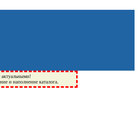
я актуальными!
ение и наполнение каталога.
Монино, Ивантеевка, подшипники, пневматика, метизы,
I, BSN, SPZ, РФ, BMZ, ХАРП, CX, РОЛТОМ, APZ, FBJ, KYK,