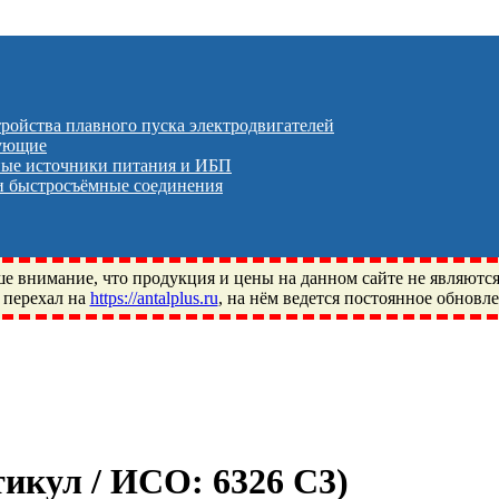
тройства плавного пуска электродвигателей
тующие
ые источники питания и ИБП
 быстросъёмные соединения
 внимание, что продукция и цены на данном сайте не являютс
 перехал на
https://antalplus.ru
, на нём ведется постоянное обновл
ый, Щелково, Москва, Пушкино, Королёв, Балашиха, Фряново, 
ПЗ, Neutral, WHX, ZWZ, CRAFT, СПЗ-4, NECTECH, KG, LQY, DP
ртикул / ИСО:
6326 C3
)