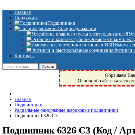
Главная
Продукция
Подшипники
Спецпредложения
Ус
Оснастка и комплек
Импульсн
Фитинги и
Контакты
Обращаем Ваше
Основной сайт с каталогом
Фрязино, Антал+, плюс, Свердловский, Загорянский, Юбилейн
Главная
техника, сварочные аппараты, NIS, NSK, JED, KPT, NXZ, Г
Подшипники
NTN, SKF, купить, заказать
Радиальные однорядные шариковые подшипники
Подшипник 6326 C3
Подшипник 6326 C3
(Код / А