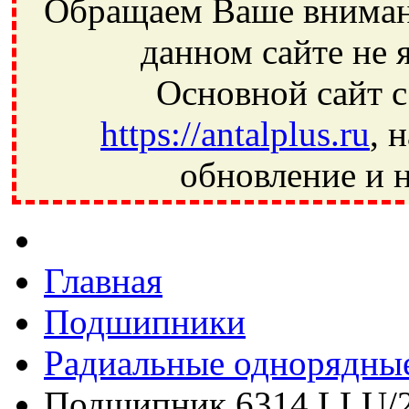
Обращаем Ваше внимани
данном сайте не 
Основной сайт с
https://antalplus.ru
, 
обновление и н
Фрязино, Антал+, плюс, Свердловский, Загорянский, Юбилей
Ивантеевка, подшипники, пневматика, метизы, техника, сваро
CRAFT, СПЗ-4, NECTECH, KG, LQY, DPI, BSN, SPZ, РФ, BMZ,
Главная
Подшипники
Радиальные однорядны
Подшипник 6314 LLU/