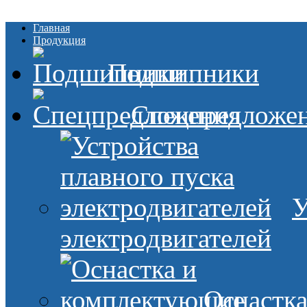
Главная
Продукция
Подшипники
Спецпредложе
У
электродвигателей
Оснастк