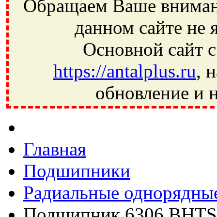
Обращаем Ваше внимани
данном сайте не 
Основной сайт с
https://antalplus.ru
, 
обновление и н
Фрязино, Антал+, плюс, Свердловский, Загорянский, Юбилей
Ивантеевка, подшипники, пневматика, метизы, техника, сваро
CRAFT, СПЗ-4, NECTECH, KG, LQY, DPI, BSN, SPZ, РФ, BMZ,
Главная
Подшипники
Радиальные однорядны
Подшипник 6306 BHTS