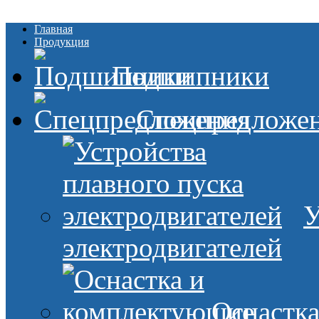
Главная
Продукция
Подшипники
Спецпредложе
У
электродвигателей
Оснастк