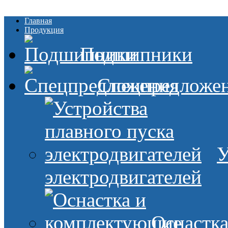
Главная
Продукция
Подшипники
Спецпредложе
У
электродвигателей
Оснастк