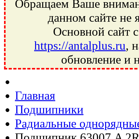
Обращаем Ваше внимани
данном сайте не 
Основной сайт с
https://antalplus.ru
, 
обновление и н
Фрязино, Антал+, плюс, Свердловский, Загорянский, Юбилей
Ивантеевка, подшипники, пневматика, метизы, техника, сваро
CRAFT, СПЗ-4, NECTECH, KG, LQY, DPI, BSN, SPZ, РФ, BMZ,
Главная
Подшипники
Радиальные однорядны
Подшипник 63007 A 2