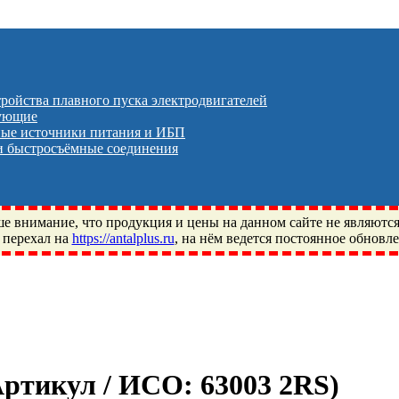
тройства плавного пуска электродвигателей
тующие
ые источники питания и ИБП
 быстросъёмные соединения
 внимание, что продукция и цены на данном сайте не являютс
 перехал на
https://antalplus.ru
, на нём ведется постоянное обновл
ый, Щелково, Москва, Пушкино, Королёв, Балашиха, Фряново, 
ПЗ, Neutral, WHX, ZWZ, CRAFT, СПЗ-4, NECTECH, KG, LQY, DP
 Артикул / ИСО:
63003 2RS
)