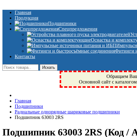
Главная
Продукция
Подшипники
Спецпредложения
Ус
Оснастка и комплек
Импульсн
Фитинги и
Контакты
Обращаем Ваше
Основной сайт с каталогом
Фрязино, Антал+, плюс, Свердловский, Загорянский, Юбилейн
Главная
техника, сварочные аппараты, NIS, NSK, JED, KPT, NXZ, Г
Подшипники
NTN, SKF, купить, заказать
Радиальные однорядные шариковые подшипники
Подшипник 63003 2RS
Подшипник 63003 2RS
(Код /