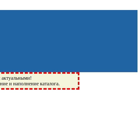
я актуальными!
ение и наполнение каталога.
Монино, Ивантеевка, подшипники, пневматика, метизы,
I, BSN, SPZ, РФ, BMZ, ХАРП, CX, РОЛТОМ, APZ, FBJ, KYK,