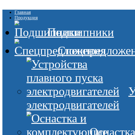
Главная
Продукция
Подшипники
Спецпредложе
У
электродвигателей
Оснастк