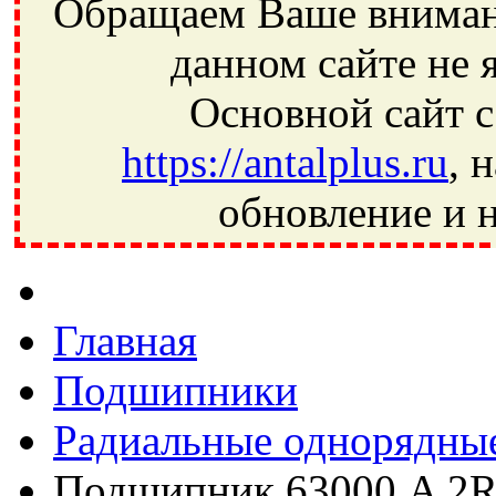
Обращаем Ваше внимани
данном сайте не 
Основной сайт с
https://antalplus.ru
, 
обновление и н
Фрязино, Антал+, плюс, Свердловский, Загорянский, Юбилей
Ивантеевка, подшипники, пневматика, метизы, техника, сваро
CRAFT, СПЗ-4, NECTECH, KG, LQY, DPI, BSN, SPZ, РФ, BMZ,
Главная
Подшипники
Радиальные однорядны
Подшипник 63000 A 2