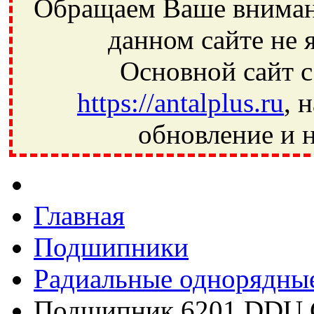
Обращаем Ваше внимани
данном сайте не 
Основной сайт с
https://antalplus.ru
, 
обновление и н
Фрязино, Антал+, плюс, Свердловский, Загорянский, Юбилей
Ивантеевка, подшипники, пневматика, метизы, техника, сваро
CRAFT, СПЗ-4, NECTECH, KG, LQY, DPI, BSN, SPZ, РФ, BMZ,
Главная
Подшипники
Радиальные однорядны
Подшипник 6201 DDU 