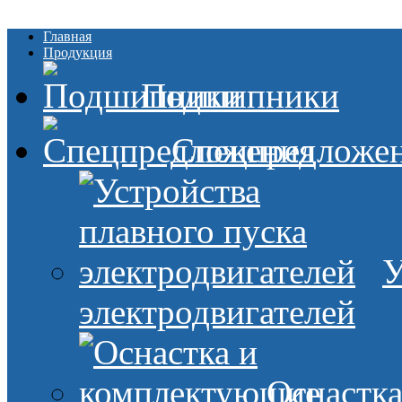
Главная
Продукция
Подшипники
Спецпредложе
У
электродвигателей
Оснастк