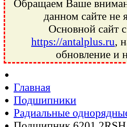
Обращаем Ваше внимани
данном сайте не 
Основной сайт с
https://antalplus.ru
, 
обновление и н
Фрязино, Антал+, плюс, Свердловский, Загорянский, Юбилей
Ивантеевка, подшипники, пневматика, метизы, техника, сваро
CRAFT, СПЗ-4, NECTECH, KG, LQY, DPI, BSN, SPZ, РФ, BMZ,
Главная
Подшипники
Радиальные однорядны
Подшипник 6201 2RSH 