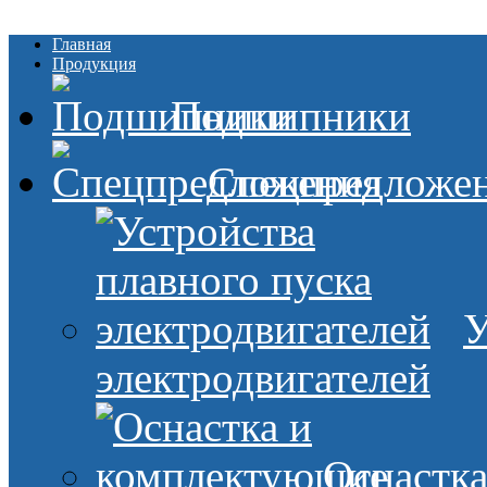
Главная
Продукция
Подшипники
Спецпредложе
У
электродвигателей
Оснастк