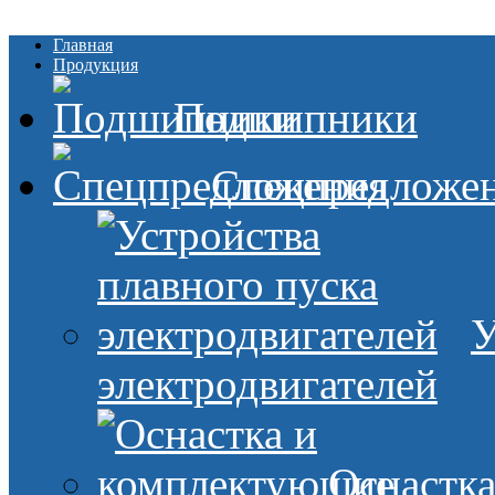
Главная
Продукция
Подшипники
Спецпредложе
У
электродвигателей
Оснастк