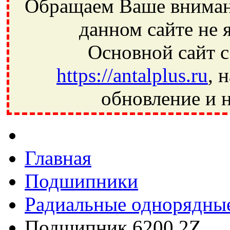
Обращаем Ваше внимани
данном сайте не 
Основной сайт с
https://antalplus.ru
, 
обновление и н
Фрязино, Антал+, плюс, Свердловский, Загорянский, Юбилей
Ивантеевка, подшипники, пневматика, метизы, техника, сваро
CRAFT, СПЗ-4, NECTECH, KG, LQY, DPI, BSN, SPZ, РФ, BMZ,
Главная
Подшипники
Радиальные однорядны
Подшипник 6200 2Z