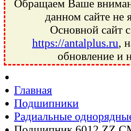
Обращаем Ваше внимани
данном сайте не 
Основной сайт с
https://antalplus.ru
, 
обновление и н
Фрязино, Антал+, плюс, Свердловский, Загорянский, Юбилей
Ивантеевка, подшипники, пневматика, метизы, техника, сваро
CRAFT, СПЗ-4, NECTECH, KG, LQY, DPI, BSN, SPZ, РФ, BMZ,
Главная
Подшипники
Радиальные однорядны
Подшипник 6012 ZZ C