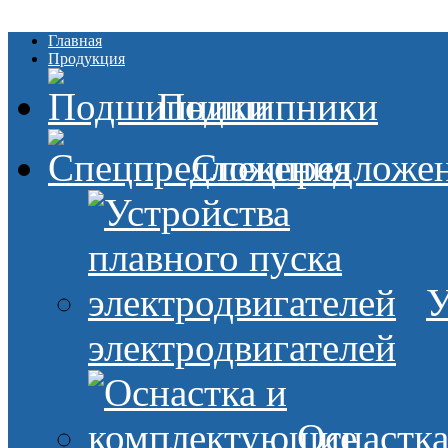
Главная
Продукция
Подшипники
Спецпредложе
У
электродвигателей
Оснастк