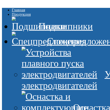
Главная
Продукция
Подшипники
Спецпредложе
У
электродвигателей
Оснастк