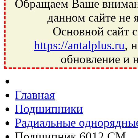
Обращаем Ваше внимани
данном сайте не 
Основной сайт с
https://antalplus.ru
, 
обновление и н
Фрязино, Антал+, плюс, Свердловский, Загорянский, Юбилей
Ивантеевка, подшипники, пневматика, метизы, техника, сваро
CRAFT, СПЗ-4, NECTECH, KG, LQY, DPI, BSN, SPZ, РФ, BMZ,
Главная
Подшипники
Радиальные однорядны
Подшипник 6012 CM