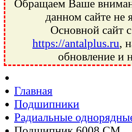
Обращаем Ваше внимани
данном сайте не 
Основной сайт с
https://antalplus.ru
, 
обновление и н
Фрязино, Антал+, плюс, Свердловский, Загорянский, Юбилей
Ивантеевка, подшипники, пневматика, метизы, техника, сваро
CRAFT, СПЗ-4, NECTECH, KG, LQY, DPI, BSN, SPZ, РФ, BMZ,
Главная
Подшипники
Радиальные однорядны
Подшипник 6008 CM