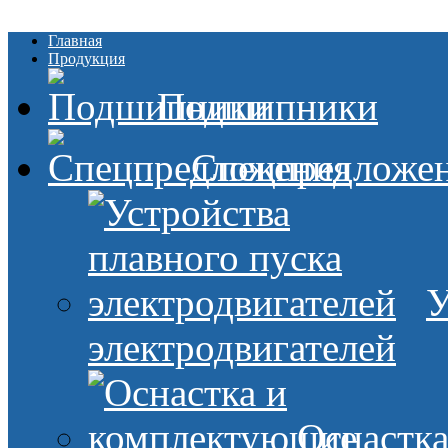
Главная
Продукция
Подшипники
Спецпредложе
У
электродвигателей
Оснастк